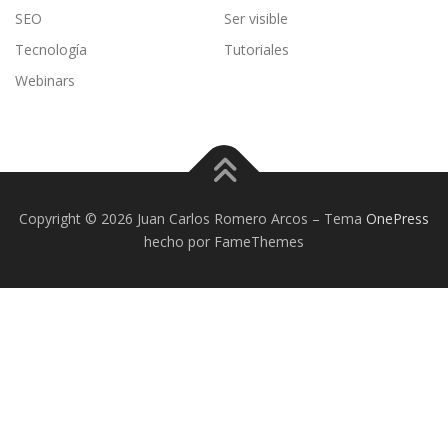
SEO
Ser visible
Tecnología
Tutoriales
Webinars
Copyright © 2026 Juan Carlos Romero Arcos
–
Tema
OnePress
hecho por FameThemes