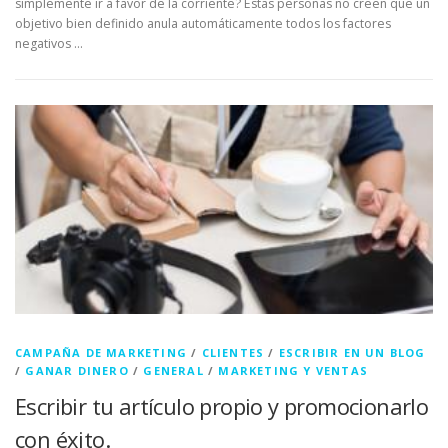
simplemente ir a favor de la corriente? Estas personas no creen que un
objetivo bien definido anula automáticamente todos los factores
negativos …
CAMPAÑA DE MARKETING
/
CLIENTES
/
ESCRIBIR EN UN BLOG
/
GANAR DINERO
/
GENERAL
/
MARKETING Y VENTAS
Escribir tu artículo propio y promocionarlo
con éxito.