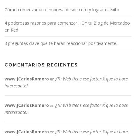
e
Cómo comenzar una empresa desde cero y lograr el éxito
n
t
4 poderosas razones para comenzar HOY tu Blog de Mercadeo
r
en Red
a
d
3 preguntas clave que te harán reaccionar positivamente.
a
s
COMENTARIOS RECIENTES
www.JCarlosRomero
¿Tu Web tiene ese factor X que la hace
en
interesante?
www.JCarlosRomero
¿Tu Web tiene ese factor X que la hace
en
interesante?
www.JCarlosRomero
¿Tu Web tiene ese factor X que la hace
en