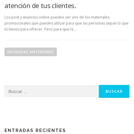
atención de tus clientes.
Los post y anuncios online pueden ser uno de los materiales
promocionales que puedes utilizar para que las personas sepan lo que
tú tienes para ofrecer. Pero para que la …
N
a
ENTRADAS ANTERIORES
v
e
g
a
Buscar:
c
i
ó
n
d
e
ENTRADAS RECIENTES