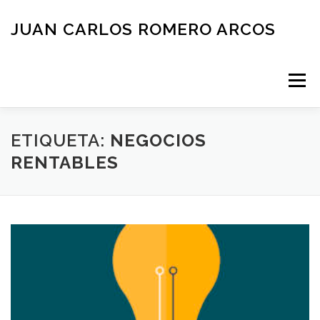
Saltar
al
JUAN CARLOS ROMERO ARCOS
contenido
Menú
INICIO
QUIEN SOY
BLOG
NEGOCIOS
ETIQUETA:
NEGOCIOS
RENTABLES
ESPAÑOL
CONTACTO