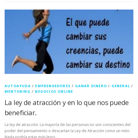
AUTOAYUDA
/
EMPRENDEDORES
/
GANAR DINERO
/
GENERAL
/
MENTORING
/
NEGOCIOS ONLINE
La ley de atracción y en lo que nos puede
beneficiar.
La ley de atracción. La mayoría de las personas no son conscientes del
poder del pensamiento o descartan la Ley de Atracción como un mito.
Nada podría estar más lejos …