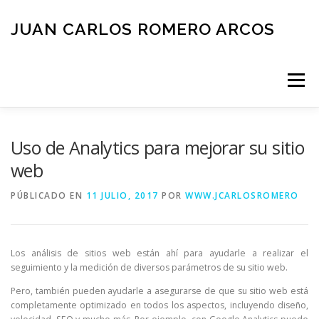
Saltar
al
JUAN CARLOS ROMERO ARCOS
contenido
Menú
INICIO
QUIEN SOY
BLOG
NEGOCIOS
Uso de Analytics para mejorar su sitio
web
ESPAÑOL
CONTACTO
PÚBLICADO EN
11 JULIO, 2017
POR
WWW.JCARLOSROMERO
Los análisis de sitios web están ahí para ayudarle a realizar el
seguimiento y la medición de diversos parámetros de su sitio web.
Pero, también pueden ayudarle a asegurarse de que su sitio web está
completamente optimizado en todos los aspectos, incluyendo diseño,