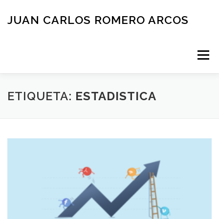
Saltar
al
JUAN CARLOS ROMERO ARCOS
contenido
Menú
INICIO
QUIEN SOY
BLOG
NEGOCIOS
ETIQUETA:
ESTADISTICA
ESPAÑOL
CONTACTO