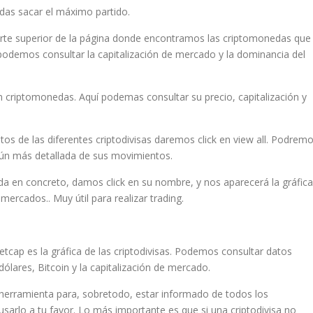
das sacar el máximo partido.
arte superior de la página donde encontramos las criptomonedas que
podemos consultar la capitalización de mercado y la dominancia del
 criptomonedas. Aquí podemas consultar su precio, capitalización y
s de las diferentes criptodivisas daremos click en view all. Podrem
 aún más detallada de sus movimientos.
a en concreto, damos click en su nombre, y nos aparecerá la gráfica
mercados.. Muy útil para realizar trading.
cap es la gráfica de las criptodivisas. Podemos consultar datos
ólares, Bitcoin y la capitalización de mercado.
herramienta para, sobretodo, estar informado de todos los
arlo a tu favor. Lo más importante es que si una criptodivisa no