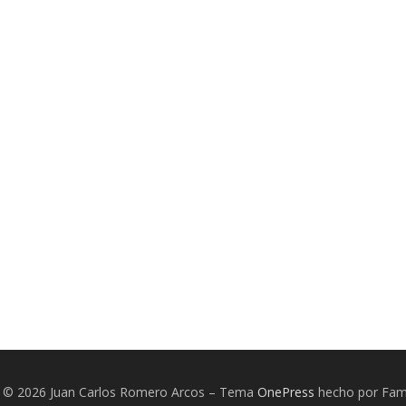
t © 2026 Juan Carlos Romero Arcos
–
Tema
OnePress
hecho por Fa