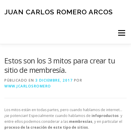
Saltar
al
JUAN CARLOS ROMERO ARCOS
contenido
Menú
INICIO
QUIEN SOY
BLOG
NEGOCIOS
Estos son los 3 mitos para crear tu
sitio de membresía.
ESPAÑOL
CONTACTO
PÚBLICADO EN
3 DICIEMBRE, 2017
POR
WWW.JCARLOSROMERO
Los mitos están en todas partes, pero cuando hablamos de internet…
¡se potencian! Especialmente cuando hablamos de
infoproductos
y
entre ellos podemos considerar a las
membresías
, y en particular el
proceso de la creación de este tipo de sitios.