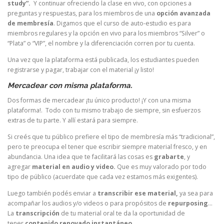
study”.
Y continuar ofreciendo la clase en vivo, con opciones a
preguntas y respuestas, para los miembros de una
opción avanzada
de membresía
. Digamos que el curso de auto-estudio es para
miembros regulares y la opción en vivo para los miembros “Silver” o
“Plata” o “VIP”, el nombre y la diferenciación corren por tu cuenta.
Una vez que la plataforma está publicada, los estudiantes pueden
registrarse y pagar, trabajar con el material ¡y listo!
Mercadear con misma plataforma.
Dos formas de mercadear ¡tu único producto! ¡Y con una misma
plataforma!. Todo con tu mismo trabajo de siempre, sin esfuerzos
extras de tu parte. Y allí estará para siempre.
Si creés que tu público prefiere el tipo de membresía más “tradicional”,
pero te preocupa el tener que escribir siempre material fresco, y en
abundancia. Una idea que te facilitará las cosas es
grabarte
, y
agregar
material en audio y video.
Que es muy valorado por todo
tipo de público (acuerdate que cada vez estamos más exigentes).
Luego también podés enviar a
transcribir ese material,
ya sea para
acompañar los audios y/o videos o para propósitos de
repurposing
…
La
transcripción
de tu material oral te da la oportunidad de
tener
contenido renovado instantáneo.