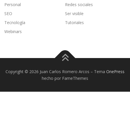
Personal
Redes sociales
SEO
Ser visible
Tecnología
Tutoriales
Webinars
Copyright © 2026 Juan Carlos Romero Arcos
–
Tema
OnePress
hecho por FameThemes