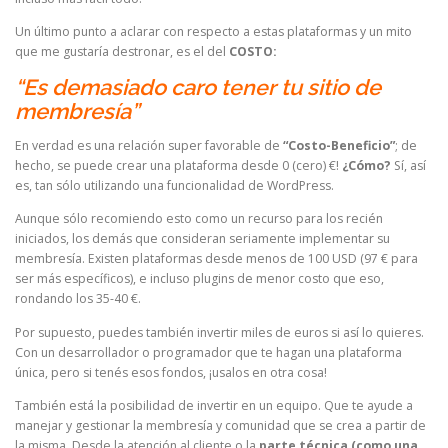
Un último punto a aclarar con respecto a estas plataformas y un mito
que me gustaría destronar, es el del
COSTO:
“Es demasiado caro
tu sitio de
tener
membresía”
En verdad es una relación super favorable de
“Costo-Beneficio”
; de
hecho, se puede crear una plataforma desde 0 (cero) €!
¿Cómo?
Sí, así
es, tan sólo utilizando una funcionalidad de WordPress.
Aunque sólo recomiendo esto como un recurso para los recién
iniciados, los demás que consideran seriamente implementar su
membresía. Existen plataformas desde menos de 100 USD (97 € para
ser más específicos), e incluso plugins de menor costo que eso,
rondando los 35-40 €.
Por supuesto, puedes también invertir miles de euros si así lo quieres.
Con un desarrollador o programador que te hagan una plataforma
única, pero si tenés esos fondos, ¡usalos en otra cosa!
También está la posibilidad de invertir en un equipo. Que te ayude a
manejar y gestionar la membresía y comunidad que se crea a partir de
la misma. Desde la atención al cliente o la
parte técnica (como una