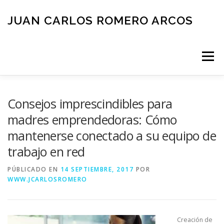
Saltar
al
JUAN CARLOS ROMERO ARCOS
contenido
Menú
INICIO
QUIEN SOY
BLOG
NEGOCIOS
Consejos imprescindibles para
madres emprendedoras: Cómo
ESPAÑOL
mantenerse conectado a su equipo de
CONTACTO
trabajo en red
PÚBLICADO EN
14 SEPTIEMBRE, 2017
POR
WWW.JCARLOSROMERO
Creación de