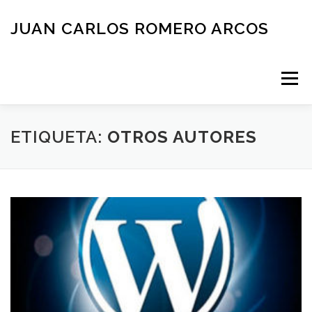
Saltar
al
JUAN CARLOS ROMERO ARCOS
contenido
Menú
INICIO
QUIEN SOY
BLOG
NEGOCIOS
ETIQUETA:
OTROS AUTORES
ESPAÑOL
CONTACTO