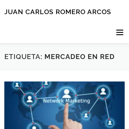
Saltar
al
JUAN CARLOS ROMERO ARCOS
contenido
Menú
INICIO
QUIEN SOY
BLOG
NEGOCIOS
ETIQUETA:
MERCADEO EN RED
ESPAÑOL
CONTACTO