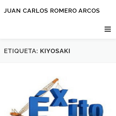
Saltar
al
JUAN CARLOS ROMERO ARCOS
contenido
Menú
INICIO
QUIEN SOY
BLOG
NEGOCIOS
ETIQUETA:
KIYOSAKI
ESPAÑOL
CONTACTO