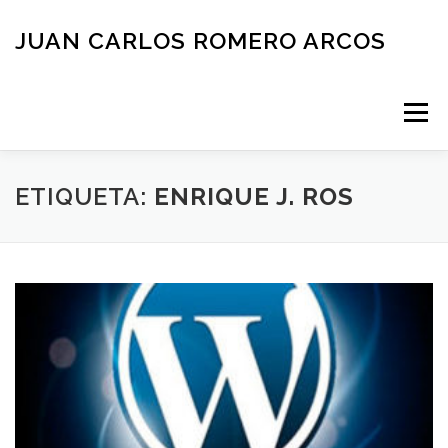
Saltar
al
JUAN CARLOS ROMERO ARCOS
contenido
Menú
INICIO
QUIEN SOY
BLOG
NEGOCIOS
ETIQUETA:
ENRIQUE J. ROS
ESPAÑOL
CONTACTO