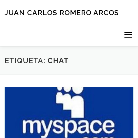
Saltar
al
JUAN CARLOS ROMERO ARCOS
contenido
Menú
INICIO
QUIEN SOY
BLOG
NEGOCIOS
ETIQUETA:
CHAT
ESPAÑOL
CONTACTO